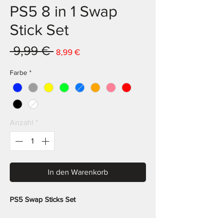
PS5 8 in 1 Swap
Stick Set
Standardpreis
Sale-Preis
 9,99 € 
8,99 €
Farbe
*
Anzahl
*
In den Warenkorb
PS5 Swap Sticks Set