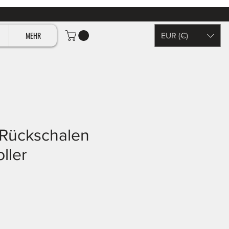
MEHR
EUR (€)
 Rückschalen
ller