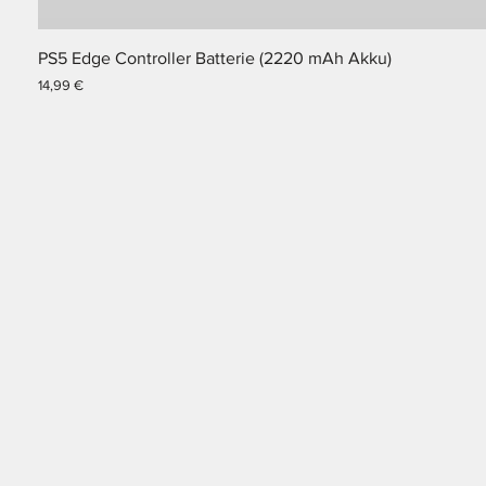
PS5 Edge Controller Batterie (2220 mAh Akku)
Preis
14,99 €
ALEKSR.DE, INH. ALEKSANDAR RAKIC
DUISBURGER LANDSTRAßE 39
40489 DÜSSELDORF
DEUTSCHLAND
EMAIL:
aleksr@gmx.net