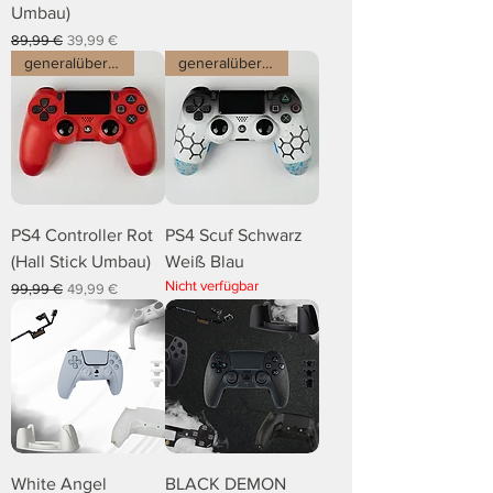
Umbau)
Standardpreis
Sale-Preis
89,99 €
39,99 €
generalüberholt
generalüberholt
PS4 Controller Rot
PS4 Scuf Schwarz
(Hall Stick Umbau)
Weiß Blau
Nicht verfügbar
Standardpreis
Sale-Preis
99,99 €
49,99 €
White Angel
BLACK DEMON