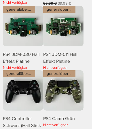
Nicht verfügbar
Standardpreis
Sale-Preis
55,99 €
39,99 €
generalüberholt
generalüberholt
PS4 JDM-030 Hall
PS4 JDM-011 Hall
Effekt Platine
Effekt Platine
Nicht verfügbar
Nicht verfügbar
generalüberholt
generalüberholt
PS4 Controller
PS4 Camo Grün
Nicht verfügbar
Schwarz (Hall Stick