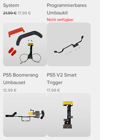
System
Programmierbares
Umbaukit
Standardpreis
Sale-Preis
21,99 €
17,99 €
Nicht verfügbar
PS5 Boomerang
PS5 V2 Smart
Umbauset
Trigger
Preis
Preis
12,99 €
17,99 €