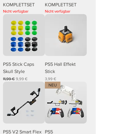
KOMPLETTSET
KOMPLETTSET
Nicht verfügbar
Nicht verfügbar
PS5 Stick Caps
PS5 Hall Effekt
Skull Style
Stick
Standardpreis
Sale-Preis
Preis
11,99 €
9,99 €
3,99 €
NEU
PS5 V2 Smart Flex
PS5